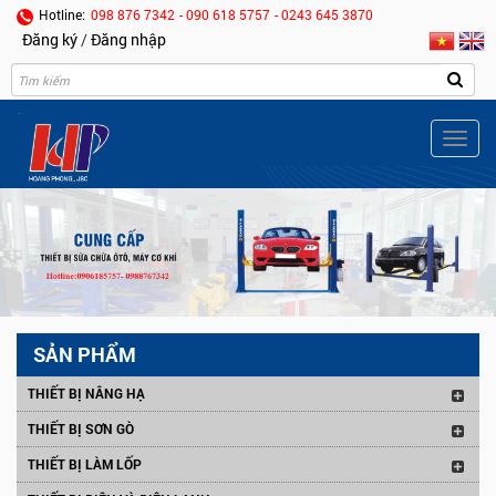
Hotline:
098 876 7342
- 090 618 5757
- 0243 645 3870
Đăng ký
/
Đăng nhập
Togg
navig
SẢN PHẨM
THIẾT BỊ NÂNG HẠ
THIẾT BỊ SƠN GÒ
THIẾT BỊ LÀM LỐP