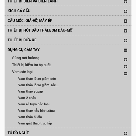
THIẾT BỊ ĐIỆN VÀ ĐIỆN LẠNH
KÍCH CÁ SẤU
CẨU MÓC, GIÁ ĐỠ, MÁY ÉP
THIẾT BỊ HÚT DẦU THẢI,BƠM DẦU-MỠ
THIẾT BỊ RỬA XE
DỤNG CỤ CẦM TAY
Súng mở bulong
Thiết bị kiểm tra áp suất
Vam các loại
Vam tháo lò xo giảm sóc
Vam tháo lò xo giảm sóc...
Vam tháo supap
Vam 2 chấu
Vam rô tuyn các loại
Vam tháo nắp bình xăng
Vam tháo bi đĩa
Vam giật tháo trục láp
TỦ ĐỒ NGHỀ