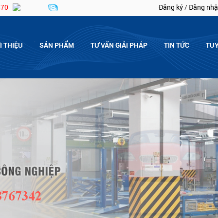
870
Đăng ký
/
Đăng nhậ
I THIỆU
SẢN PHẨM
TƯ VẤN GIẢI PHÁP
TIN TỨC
TU