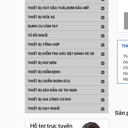
THIẾT BỊ HÚT DẦU THẢI,BƠM DẦU-MỠ
THIẾT BỊ RỬA XE
DỤNG CỤ CẦM TAY
TỦ ĐỒ NGHỀ
THIẾT BỊ TỔNG HỢP
TH
THIẾT BỊ KIỂM TRA GÓC ĐẶT BÁNH XE 3D
Th
Dò
THIẾT BỊ KHÍ NÉN
Ch
THIẾT BỊ KIỂM ĐỊNH
Dò
Má
THIẾT BỊ CHẨN ĐOÁN ECU
THIẾT BỊ KÉO NẮN XE TAI NẠN
THIẾT BỊ GIA CÔNG CƠ KHÍ
THIẾT BỊ DẠY NGHỀ
Sản 