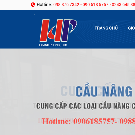
Hotline:
098 876 7342
- 090 618 5757
- 0243 645 3
TRANG CHỦ
GIỚ