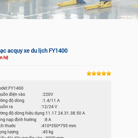
ạc acquy xe du lịch FY1400
ên hệ
del:FY1400
guồn điện vào :220V
ường độ dòng :1.4/11 A
guồn ra :12/24 V
ờng độ dòng hiệu dụng:11.17.24.31.38.50
A
ng nạp định hướng :8 A
ích thước :410*350*795 mm
rọng lượng :45 kg
iều dài dây nguồn vào :3000 mm