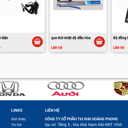
ử điện
que thử nhiệt độ điều hòa
Bộ đồng 
ệ
Liên hệ
Liên hệ
LINKS
LIÊN HỆ
CÔNG TY CỔ PHẦN TM XNK HOÀNG PHONG
Giới thiệu
Tầng 5 , tòa nhà Nam Hải-KĐT Vĩnh
Tin tức
Địa chỉ: