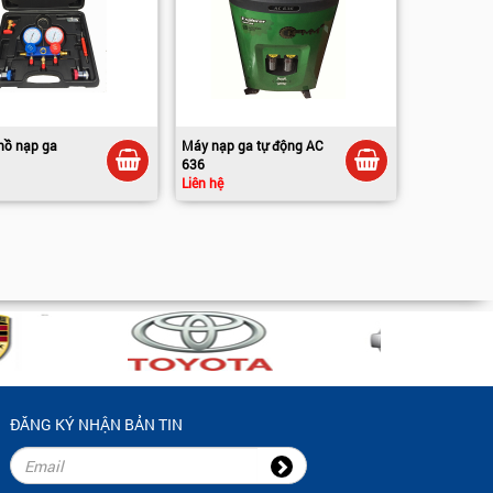
hồ nạp ga
Máy nạp ga tự động AC
636
Liên hệ
ĐĂNG KÝ NHẬN BẢN TIN