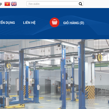
p
YỂN DỤNG
LIÊN HỆ
0
GIỎ HÀNG (
)