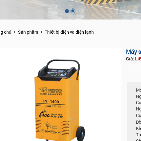
ng chủ
Sản phẩm
Thiết bị điện và điện lạnh
Máy s
Giá:
Li
Mo
N
C
N
Cư
Dò
K
T
Ch