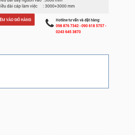
iều dài cáp làm việc : 3000+3000 mm
ÊM VÀO GIỎ HÀNG
Hotline tư vấn và đặt hàng:
098 876 7342
- 090 618 5757
-
0243 645 3870