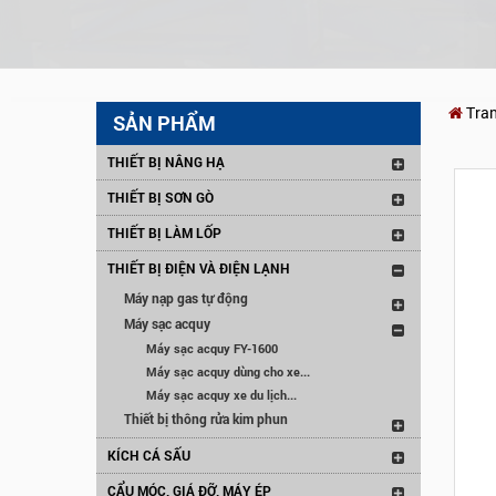
Tra
SẢN PHẨM
THIẾT BỊ NÂNG HẠ
THIẾT BỊ SƠN GÒ
THIẾT BỊ LÀM LỐP
THIẾT BỊ ĐIỆN VÀ ĐIỆN LẠNH
Máy nạp gas tự động
Máy sạc acquy
Máy sạc acquy FY-1600
Máy sạc acquy dùng cho xe...
Máy sạc acquy xe du lịch...
Thiết bị thông rửa kim phun
KÍCH CÁ SẤU
CẨU MÓC, GIÁ ĐỠ, MÁY ÉP