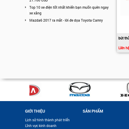
21.700 USD
Top 10 xe điện tốt nhất khiến bạn muốn quên ngay
xe xăng
Mazda6 2017 ra mắt - lời đe dọa Toyota Camry
bút th
Liên h
GIỚI THIỆU
SẢN PHẨM
Lịch sử hình thành phát triển
Lĩnh vực kinh doanh