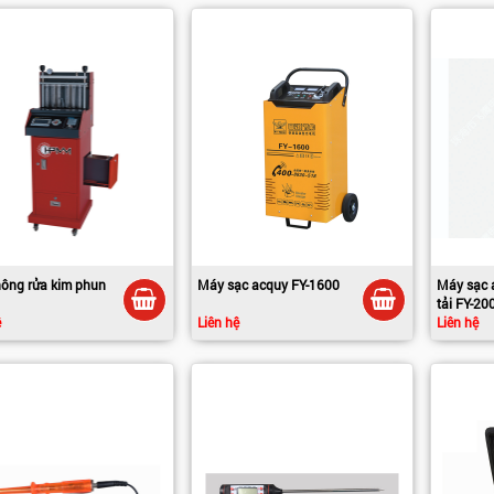
ông rửa kim phun
Máy sạc acquy FY-1600
Máy sạc 
tải FY-20
ệ
Liên hệ
Liên hệ