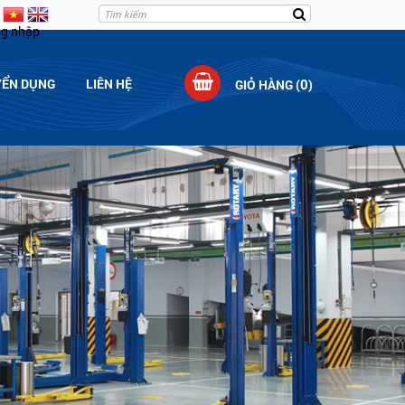
g nhập
YỂN DỤNG
LIÊN HỆ
0
GIỎ HÀNG (
)