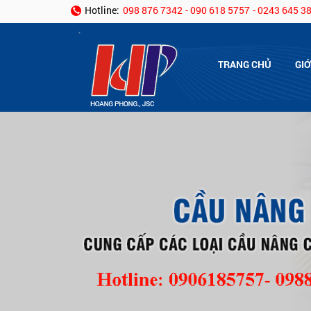
Hotline:
098 876 7342
- 090 618 5757
- 0243 645 3
TRANG CHỦ
GIỚ