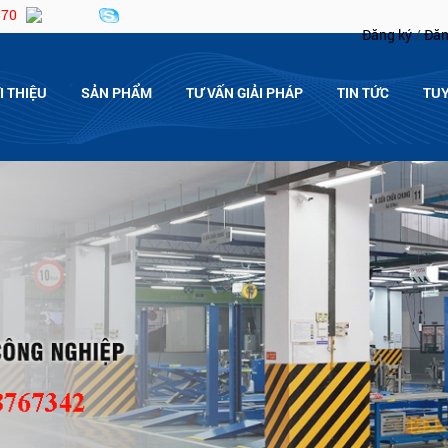
870
Đăng ký
/
Đăn
I THIỆU
SẢN PHẨM
TƯ VẤN GIẢI PHÁP
TIN TỨC
TU