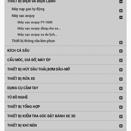
THIẾT BỊ ĐIỆN VÀ ĐIỆN LẠNH
Máy nạp gas tự động
Máy sạc acquy
Máy sạc acquy FY-1600
Máy sạc acquy dùng cho xe...
Máy sạc acquy xe du lịch...
Thiết bị thông rửa kim phun
KÍCH CÁ SẤU
CẨU MÓC, GIÁ ĐỠ, MÁY ÉP
THIẾT BỊ HÚT DẦU THẢI,BƠM DẦU-MỠ
THIẾT BỊ RỬA XE
DỤNG CỤ CẦM TAY
TỦ ĐỒ NGHỀ
THIẾT BỊ TỔNG HỢP
THIẾT BỊ KIỂM TRA GÓC ĐẶT BÁNH XE 3D
THIẾT BỊ KHÍ NÉN