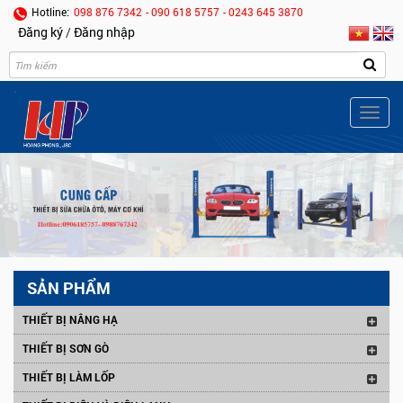
Hotline:
098 876 7342
- 090 618 5757
- 0243 645 3870
Đăng ký
/
Đăng nhập
Togg
navig
SẢN PHẨM
THIẾT BỊ NÂNG HẠ
THIẾT BỊ SƠN GÒ
THIẾT BỊ LÀM LỐP