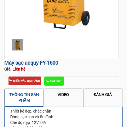
Tap to expand
Máy sạc acquy FY-1600
Giá:
Liên hệ
THÊM VÀO GIỎ HÀNG
Hotline 1
THÔNG TIN SẢN
VIDEO
ĐÁNH GIÁ
PHẨM
Thiết kế đẹp, chắc chắn
Dòng sạc cao và ổn định
Chế độ nạp 12V,24V