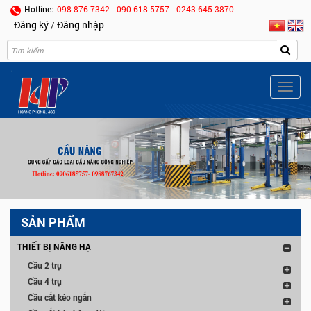
Hotline:
098 876 7342
- 090 618 5757
- 0243 645 3870
Đăng ký
/
Đăng nhập
Togg
navig
SẢN PHẨM
THIẾT BỊ NÂNG HẠ
Cầu 2 trụ
Cầu 4 trụ
Cầu cắt kéo ngắn