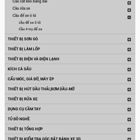
Cầu cắt kéo băng dài
Cầu rửa xe
Cầu để xe ô tô
cầu để xe ô tô
Cầu 4 trụ để xe
THIẾT BỊ SƠN GÒ
THIẾT BỊ LÀM LỐP
THIẾT BỊ ĐIỆN VÀ ĐIỆN LẠNH
KÍCH CÁ SẤU
CẨU MÓC, GIÁ ĐỠ, MÁY ÉP
THIẾT BỊ HÚT DẦU THẢI,BƠM DẦU-MỠ
THIẾT BỊ RỬA XE
DỤNG CỤ CẦM TAY
TỦ ĐỒ NGHỀ
THIẾT BỊ TỔNG HỢP
THIẾT BỊ KIỂM TRA GÓC ĐẶT BÁNH XE 3D