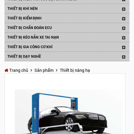
THIẾT BỊ KHÍ NÉN
THIẾT BỊ KIỂM ĐỊNH
THIẾT BỊ CHẨN ĐOÁN ECU
THIẾT BỊ KÉO NẮN XE TAI NẠN
THIẾT BỊ GIA CÔNG CƠ KHÍ
THIẾT BỊ DẠY NGHỀ
Trang chủ
Sản phẩm
Thiết bị nâng hạ