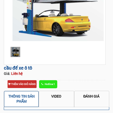
Tap to expand
cầu để xe ô tô
Giá:
Liên hệ
THÊM VÀO GIỎ HÀNG
Hotline 1
THÔNG TIN SẢN
VIDEO
ĐÁNH GIÁ
PHẨM