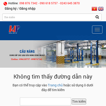
Hotline:
098 876 7342
- 090 618 5757
- 0243 645 3870
Đăng ký
/
Đăng nhập
Togg
navig
Không tìm thấy đường dẫn này
Bạn có thể truy cập vào
Trang chủ
hoặc sử dụng ô dưới
đây để tìm kiếm